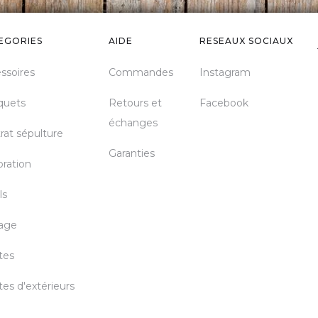
EGORIES
AIDE
RESEAUX SOCIAUX
ssoires
Commandes
Instagram
quets
Retours et
Facebook
échanges
rat sépulture
Garanties
ration
ls
age
tes
tes d'extérieurs