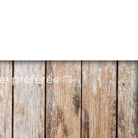
ue préférée
s