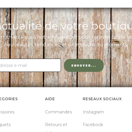
'actualité de votre boutiq
Inscrivez vous à notre newsletter pour recevoir toute le
nouveautés, tendances, et promotions du moments.
EGORIES
AIDE
RESEAUX SOCIAUX
ssoires
Commandes
Instagram
quets
Retours et
Facebook