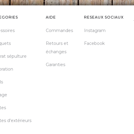
EGORIES
AIDE
RESEAUX SOCIAUX
ssoires
Commandes
Instagram
quets
Retours et
Facebook
échanges
rat sépulture
Garanties
ration
ls
age
tes
tes d'extérieurs