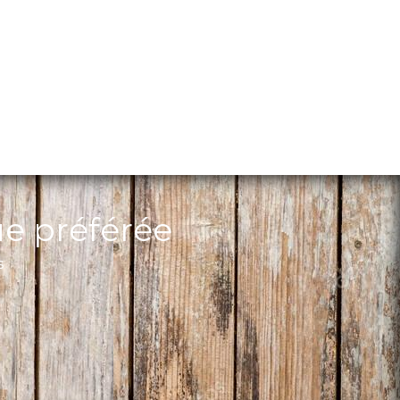
ue préférée
s